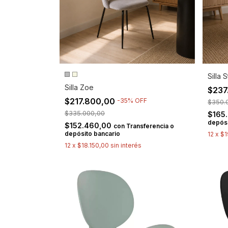
Silla 
Silla Zoe
$237
$217.800,00
-
35
%
OFF
$350.
$335.000,00
$165
depósi
$152.460,00
con
Transferencia o
depósito bancario
12
x
$1
12
x
$18.150,00
sin interés