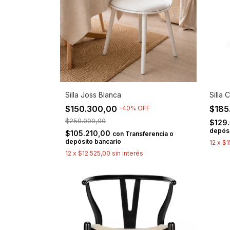
Silla Joss Blanca
Silla 
$150.300,00
$185
-
40
%
OFF
$250.000,00
$129
depósi
$105.210,00
con
Transferencia o
depósito bancario
12
x
$1
12
x
$12.525,00
sin interés