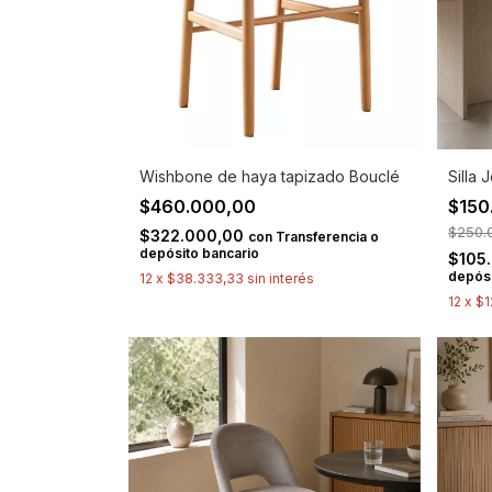
Wishbone de haya tapizado Bouclé
Silla 
$460.000,00
$150
$250.
$322.000,00
con
Transferencia o
depósito bancario
$105
depósi
12
x
$38.333,33
sin interés
12
x
$1