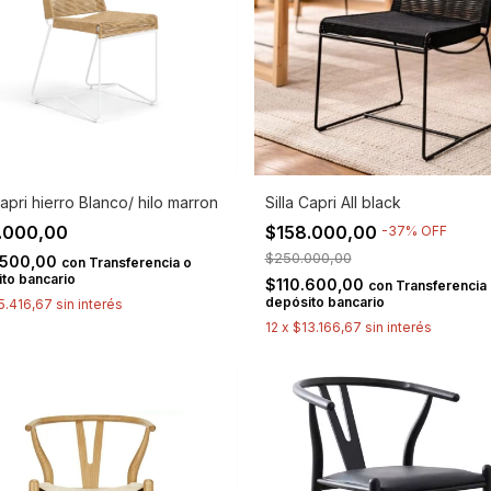
Capri hierro Blanco/ hilo marron
Silla Capri All black
.000,00
$158.000,00
-
37
%
OFF
$250.000,00
.500,00
con
Transferencia o
to bancario
$110.600,00
con
Transferencia
depósito bancario
5.416,67
sin interés
12
x
$13.166,67
sin interés