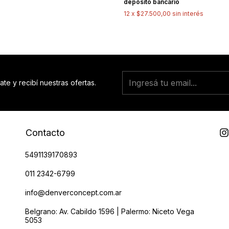
depósito bancario
12
x
$27.500,00
sin interés
ate y recibí nuestras ofertas.
Contacto
5491139170893
011 2342-6799
info@denverconcept.com.ar
Belgrano: Av. Cabildo 1596 | Palermo: Niceto Vega
5053