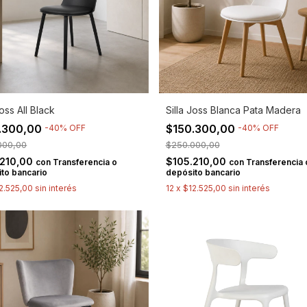
Joss All Black
Silla Joss Blanca Pata Madera
.300,00
$150.300,00
-
40
%
OFF
-
40
%
OFF
000,00
$250.000,00
.210,00
$105.210,00
con
Transferencia o
con
Transferencia 
to bancario
depósito bancario
2.525,00
sin interés
12
x
$12.525,00
sin interés