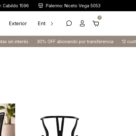
v. Cabildo 1596
Palermo: Niceto Vega 5053
0
Exterior
Entrega Inmediata
Ayuda
Contacto
és
30% OFF abonando por transferencia
12 cuotas sin interé