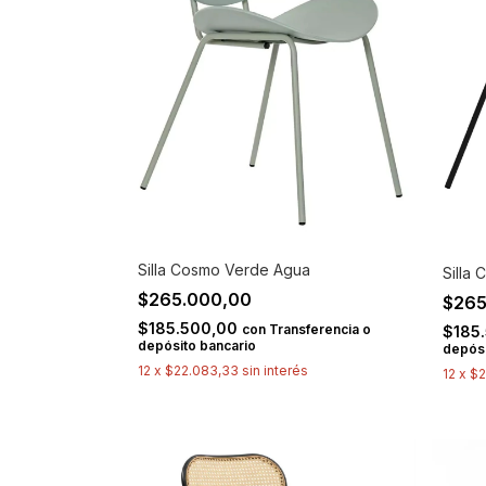
Silla Cosmo Verde Agua
Silla
$265.000,00
$265
$185.500,00
con
Transferencia o
$185
depósito bancario
depósi
12
x
$22.083,33
sin interés
12
x
$2