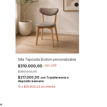
Silla Tapizada Boston personalizable
$310.000,00
-
14
%
OFF
$360.000,00
$217.000,00
con
Transferencia o
depósito bancario
12
x
$25.833,33
sin interés
 o