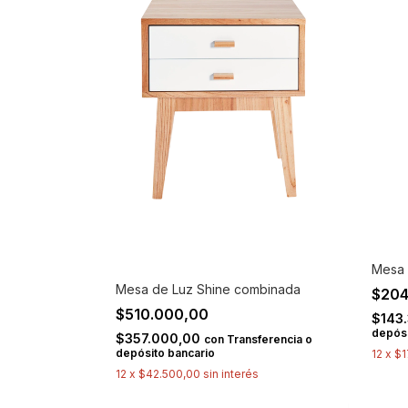
Mesa 
Mesa de Luz Shine combinada
$204
$510.000,00
$143
depósi
$357.000,00
con
Transferencia o
depósito bancario
12
x
$1
12
x
$42.500,00
sin interés