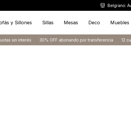
Belgrano: A
ofás y Sillones
Sillas
Mesas
Deco
Muebles
terés
30% OFF abonando por transferencia
12 cuotas sin int