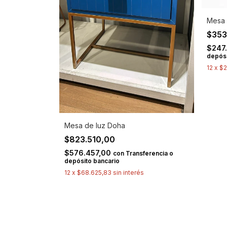
Mesa 
$353
$247
depósi
12
x
$2
Mesa de luz Doha
$823.510,00
$576.457,00
con
Transferencia o
depósito bancario
12
x
$68.625,83
sin interés