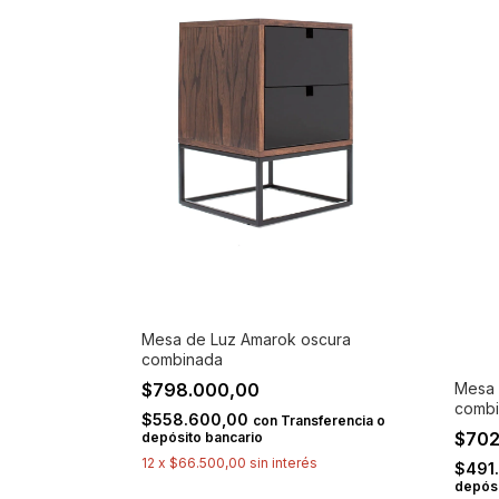
Mesa de Luz Amarok oscura
combinada
$798.000,00
Mesa 
comb
$558.600,00
con
Transferencia o
$702
depósito bancario
12
x
$66.500,00
sin interés
$491
depósi