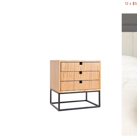
12
x
$5