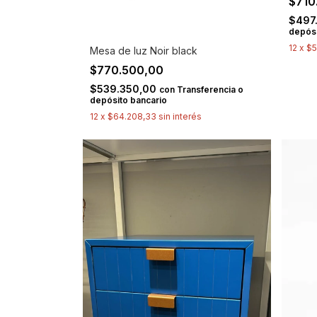
$710
$497
depósi
12
x
$5
Mesa de luz Noir black
$770.500,00
$539.350,00
con
Transferencia o
depósito bancario
12
x
$64.208,33
sin interés