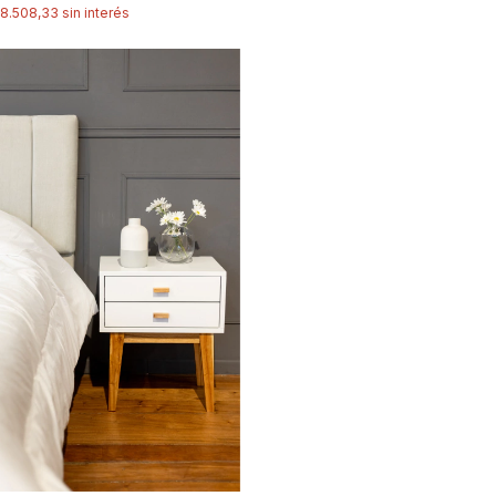
8.508,33
sin interés