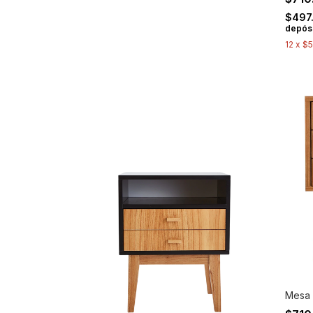
$497
depósi
12
x
$5
Mesa d