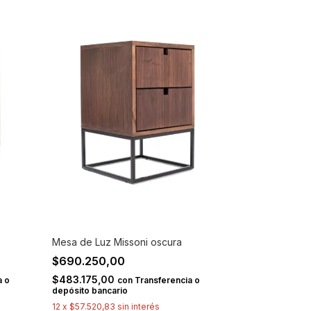
Mesa de Luz Missoni oscura
$690.250,00
$483.175,00
a o
con
Transferencia o
depósito bancario
12
x
$57.520,83
sin interés