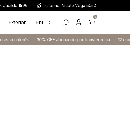
v. Cabildo 1596
Palermo: Niceto Vega 5053
0
Exterior
Entrega Inmediata
Ayuda
Contacto
erés
30% OFF abonando por transferencia
12 cuotas sin inte