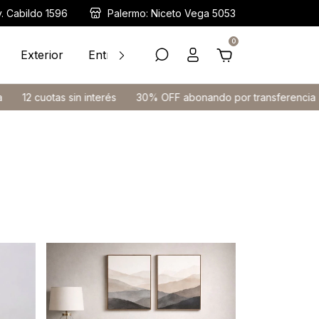
v. Cabildo 1596
Palermo: Niceto Vega 5053
0
Exterior
Entrega Inmediata
Ayuda
Contacto
otas sin interés
30% OFF abonando por transferencia
12 cuo