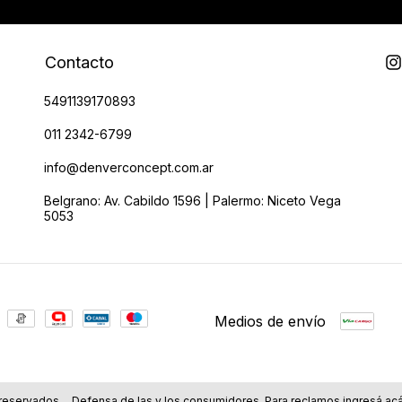
Contacto
5491139170893
011 2342-6799
info@denverconcept.com.ar
Belgrano: Av. Cabildo 1596 | Palermo: Niceto Vega
5053
Medios de envío
reservados.
Defensa de las y los consumidores. Para reclamos
ingresá acá