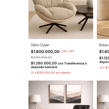
Sillon Dylan
Butac
$1.800.000,00
$1.6
-
14
%
OFF
$2.100.000,00
$1.1
depósi
$1.260.000,00
con
Transferencia o
depósito bancario
12
x
$1
12
x
$150.000,00
sin interés