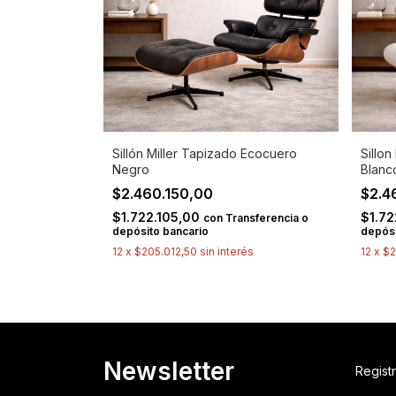
Sillón Miller Tapizado Ecocuero
Sillo
Negro
Blanc
$2.460.150,00
$2.4
$1.722.105,00
$1.72
con
Transferencia o
depósito bancario
depósi
12
x
$205.012,50
sin interés
12
x
$2
Newsletter
Registr