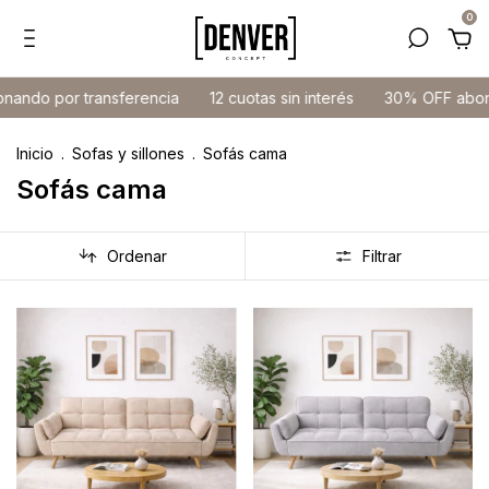
0
 por transferencia
12 cuotas sin interés
30% OFF abonando 
Inicio
.
Sofas y sillones
.
Sofás cama
Sofás cama
Ordenar
Filtrar