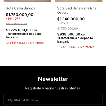
Sofá Cama Burgos
Sofa Bed Jana Pana Gris
Oscuro
$1.750.000,00
$1.340.000,00
-
36
%
OFF
-
23
%
OFF
$2.750.352,00
$1.750.000,00
$1.225.000,00
con
Transferencia o depósito
$938.000,00
con
bancario
Transferencia o depósito
bancario
12
x
$145.833,33
sin interés
12
x
$111.666,67
sin interés
Newsletter
Registrate y recibí nuestras ofertas.