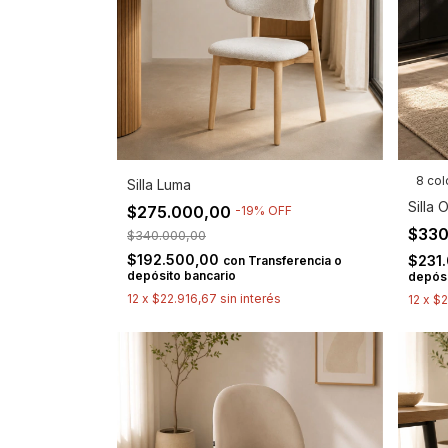
8 col
Silla Luma
Silla 
$275.000,00
-
19
%
OFF
$330
$340.000,00
$192.500,00
$231
con
Transferencia o
depósito bancario
depósi
12
x
$22.916,67
sin interés
12
x
$2