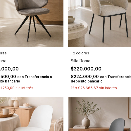
ores
2 colores
Jana
Silla Roma
.000,00
$320.000,00
.500,00
$224.000,00
con
Transferencia o
con
Transferencia
to bancario
depósito bancario
1.250,00
sin interés
12
x
$26.666,67
sin interés