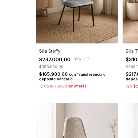
Silla Steffy
Silla
$237.000,00
$310
-
32
%
OFF
$350.000,00
$360.
$165.900,00
$217
con
Transferencia o
depósito bancario
depósi
12
x
$19.750,00
sin interés
12
x
$2