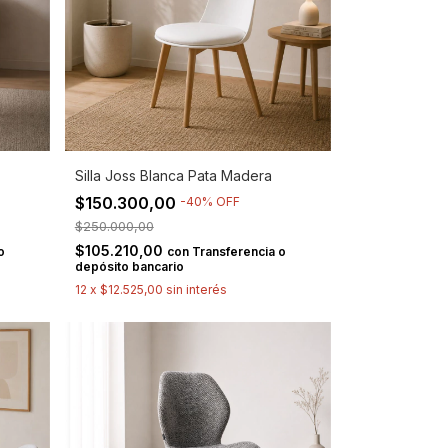
Silla Joss Blanca Pata Madera
$150.300,00
-
40
%
OFF
$250.000,00
$105.210,00
o
con
Transferencia o
depósito bancario
12
x
$12.525,00
sin interés