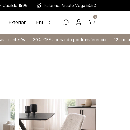
v. Cabildo 1596
Palermo: Niceto Vega 5053
0
Exterior
Entrega Inmediata
Ayuda
Contacto
0% OFF abonando por transferencia
12 cuotas sin interés
30