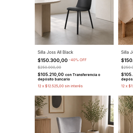
Silla Joss All Black
Silla 
$150.300,00
$150
-
40
%
OFF
$250.000,00
$250.
$105.210,00
$105
con
Transferencia o
depósito bancario
depósi
12
x
$12.525,00
sin interés
12
x
$1