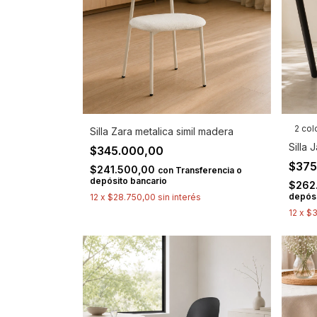
2 col
Silla Zara metalica simil madera
Silla 
$345.000,00
$375
$241.500,00
con
Transferencia o
depósito bancario
$262
depósi
12
x
$28.750,00
sin interés
12
x
$3