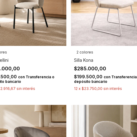
ores
2 colores
ellini
Silla Kona
.000,00
$285.000,00
.500,00
$199.500,00
con
Transferencia o
con
Transferencia
to bancario
depósito bancario
2.916,67
sin interés
12
x
$23.750,00
sin interés