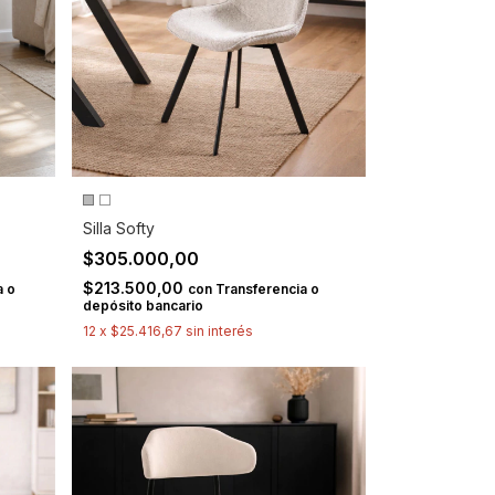
Silla Softy
$305.000,00
$213.500,00
a o
con
Transferencia o
depósito bancario
12
x
$25.416,67
sin interés