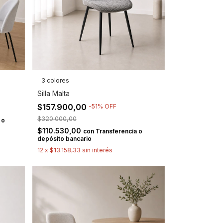
3 colores
Silla Malta
$157.900,00
-
51
%
OFF
$320.000,00
 o
$110.530,00
con
Transferencia o
depósito bancario
12
x
$13.158,33
sin interés