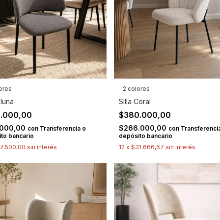
ores
2 colores
Oluna
Silla Coral
.000,00
$380.000,00
.000,00
$266.000,00
con
Transferencia o
con
Transferenci
to bancario
depósito bancario
7.500,00
sin interés
12
x
$31.666,67
sin interés