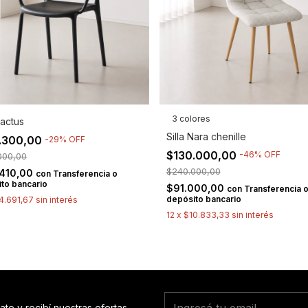
3 colores
Cactus
Silla Nara chenille
.300,00
-
29
%
OFF
$130.000,00
-
46
%
OFF
000,00
$240.000,00
.410,00
con
Transferencia o
to bancario
$91.000,00
con
Transferencia 
depósito bancario
4.691,67
sin interés
12
x
$10.833,33
sin interés
ate y recibí nuestras ofertas.