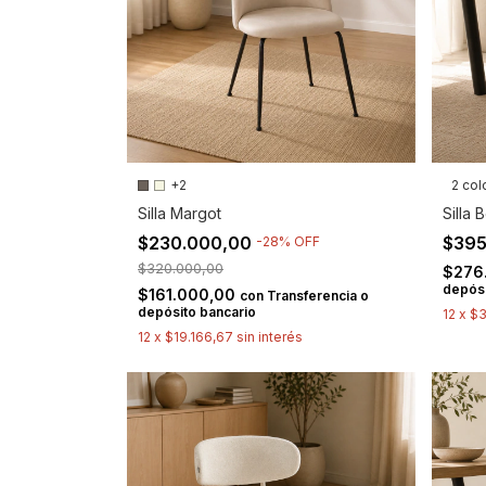
+2
2 col
Silla Margot
Silla B
$230.000,00
$395
-
28
%
OFF
$320.000,00
$276
depósi
$161.000,00
con
Transferencia o
depósito bancario
12
x
$3
12
x
$19.166,67
sin interés