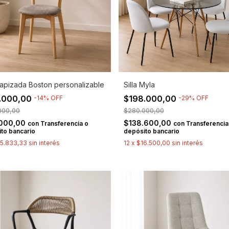
 Tapizada Boston personalizable
Silla Myla
.000,00
$198.000,00
-
14
%
OFF
-
29
%
OFF
000,00
$280.000,00
.000,00
$138.600,00
con
Transferencia o
con
Transferencia
to bancario
depósito bancario
5.833,33
sin interés
12
x
$16.500,00
sin interés