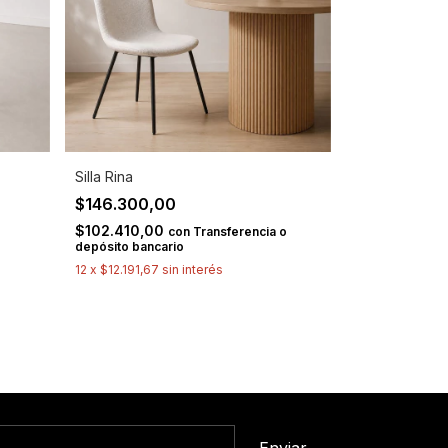
Silla Rina
$146.300,00
$102.410,00
con
Transferencia o
depósito bancario
12
x
$12.191,67
sin interés
o