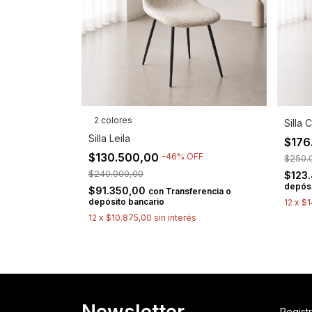
2 colores
Silla 
Silla Leila
$176
$130.500,00
-
46
%
OFF
$250.
$240.000,00
$123
depósi
$91.350,00
con
Transferencia o
depósito bancario
12
x
$1
12
x
$10.875,00
sin interés
Newsletter
Registr