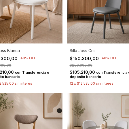
Joss Blanca
Silla Joss Gris
.300,00
$150.300,00
-
40
%
OFF
-
40
%
OFF
000,00
$250.000,00
.210,00
$105.210,00
con
Transferencia o
con
Transferencia 
to bancario
depósito bancario
2.525,00
sin interés
12
x
$12.525,00
sin interés