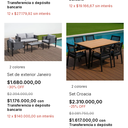
Transferencia o depósito
12
x
$19.166,67
sin interés
bancario
12
x
$27.179,92
sin interés
2 colores
Set de exterior Janeiro
$1.680.000,00
2 colores
-
30
%
OFF
Set Croacia
$2.394.000,00
$1.176.000,00
$2.310.000,00
con
Transferencia o depósito
-
25
%
OFF
bancario
$3.081.750,00
12
x
$140.000,00
sin interés
$1.617.000,00
con
Transferencia o depósito