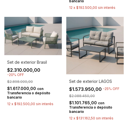
bancario
12
x
$192.500,00
sin interés
Set de exterior Brasil
$2.310.000,00
-
20
%
OFF
Set de exterior LAGOS
$2.898.000,00
$1.617.000,00
$1.573.950,00
con
-
25
%
OFF
Transferencia o depósito
$2.088.450,00
bancario
$1.101.765,00
con
12
x
$192.500,00
sin interés
Transferencia o depósito
bancario
12
x
$131.162,50
sin interés