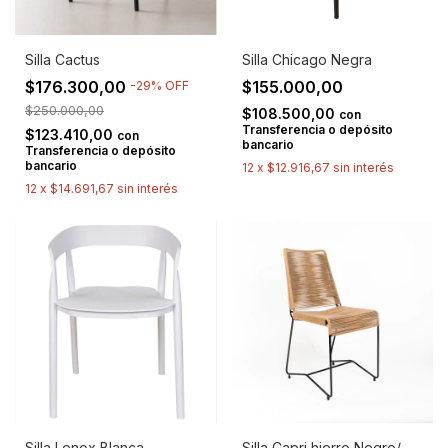
Silla Cactus
Silla Chicago Negra
$176.300,00
$155.000,00
-
29
%
OFF
$250.000,00
$108.500,00
con
Transferencia o depósito
$123.410,00
con
bancario
Transferencia o depósito
bancario
12
x
$12.916,67
sin interés
12
x
$14.691,67
sin interés
Silla Lenox Blanca
Silla Capri hierro Negro/