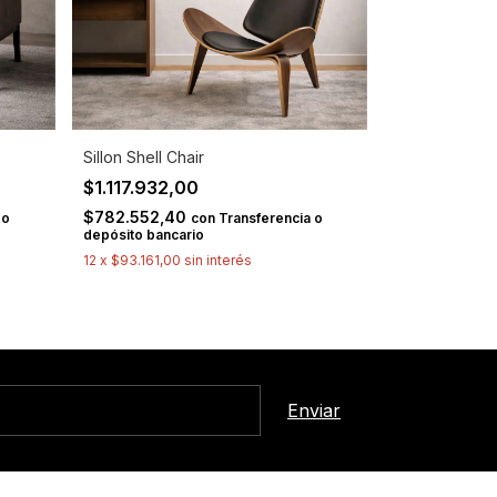
Sillon Shell Chair
$1.117.932,00
$782.552,40
 o
con
Transferencia o
depósito bancario
12
x
$93.161,00
sin interés