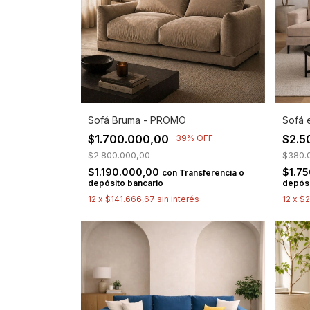
Sofá Bruma - PROMO
Sofá 
$1.700.000,00
$2.5
-
39
%
OFF
$2.800.000,00
$380.
$1.190.000,00
$1.7
con
Transferencia o
depósito bancario
depósi
12
x
$141.666,67
sin interés
12
x
$2