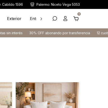
v. Cabildo 1596
Palermo: Niceto Vega 5053
0
Exterior
Entrega Inmediata
Ayuda
Contacto
0% OFF abonando por transferencia
12 cuotas sin interés
30