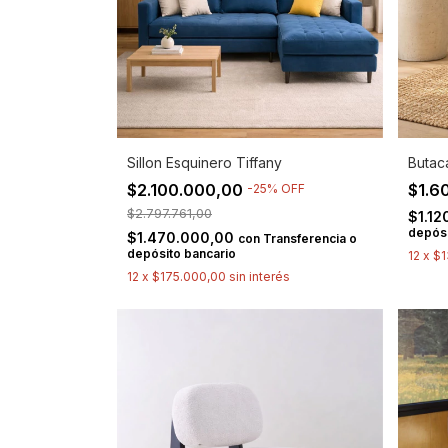
Sillon Esquinero Tiffany
Butac
$2.100.000,00
$1.6
-
25
%
OFF
$2.797.761,00
$1.1
depósi
$1.470.000,00
con
Transferencia o
depósito bancario
12
x
$1
12
x
$175.000,00
sin interés