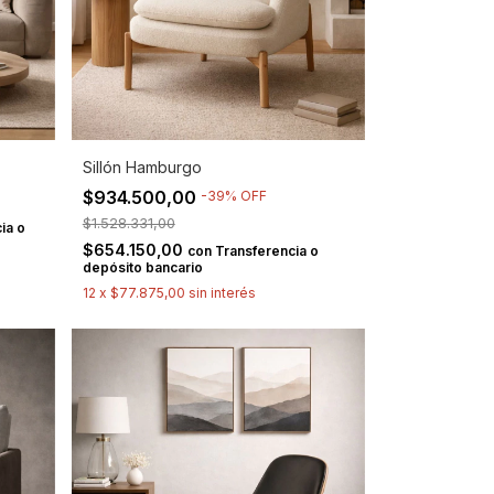
Sillón Hamburgo
$934.500,00
-
39
%
OFF
$1.528.331,00
ia o
$654.150,00
con
Transferencia o
depósito bancario
12
x
$77.875,00
sin interés