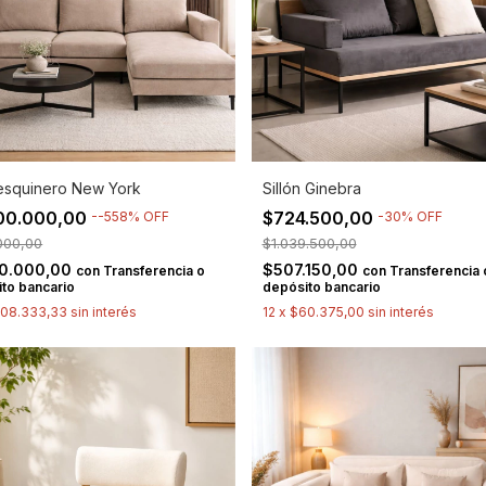
esquinero New York
Sillón Ginebra
00.000,00
$724.500,00
-
-558
%
OFF
-
30
%
OFF
000,00
$1.039.500,00
50.000,00
$507.150,00
con
Transferencia o
con
Transferencia 
to bancario
depósito bancario
08.333,33
sin interés
12
x
$60.375,00
sin interés