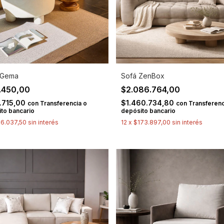
n Gema
Sofá ZenBox
.450,00
$2.086.764,00
.715,00
$1.460.734,80
con
Transferencia o
con
Transferenc
to bancario
depósito bancario
6.037,50
sin interés
12
x
$173.897,00
sin interés