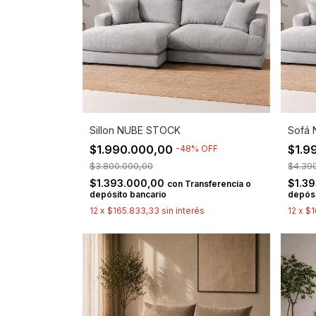
Sillon NUBE STOCK
Sofá 
$1.990.000,00
$1.9
-
48
%
OFF
$3.800.000,00
$4.39
$1.393.000,00
$1.3
con
Transferencia o
depósito bancario
depósi
12
x
$165.833,33
sin interés
12
x
$1