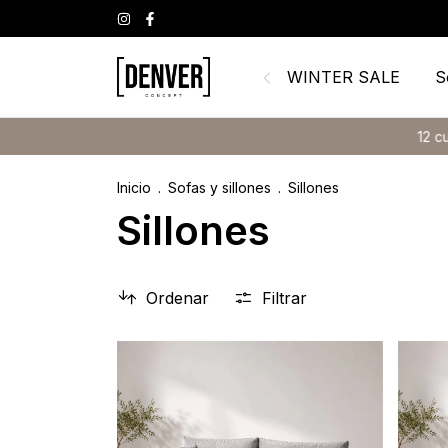
WINTER SALE
S
12 cuotas sin interés
Inicio
.
Sofas y sillones
.
Sillones
Sillones
Ordenar
Filtrar