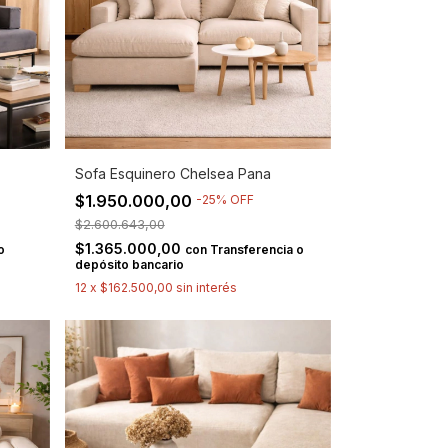
Sofa Esquinero Chelsea Pana
$1.950.000,00
-
25
%
OFF
$2.600.643,00
$1.365.000,00
o
con
Transferencia o
depósito bancario
12
x
$162.500,00
sin interés