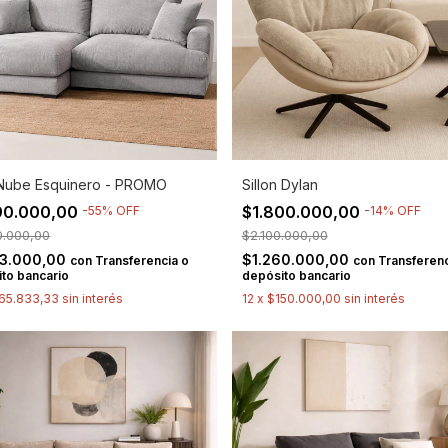
Nube Esquinero - PROMO
Sillon Dylan
90.000,00
$1.800.000,00
-
55
%
OFF
-
14
%
OFF
0.000,00
$2.100.000,00
93.000,00
$1.260.000,00
con
Transferencia o
con
Transferenc
to bancario
depósito bancario
65.833,33
sin interés
12
x
$150.000,00
sin interés