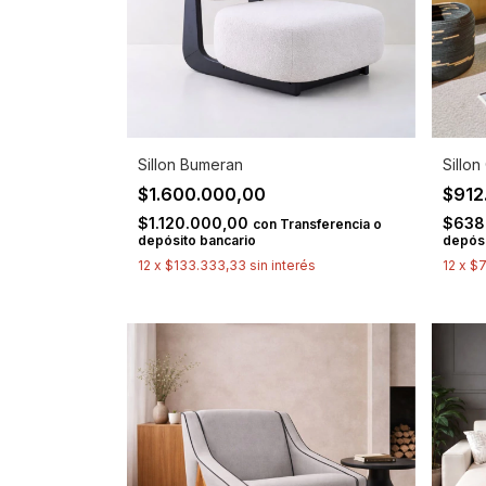
Sillon Bumeran
Sillo
$1.600.000,00
$912
$1.120.000,00
$638
con
Transferencia o
depósito bancario
depósi
12
x
$133.333,33
sin interés
12
x
$7