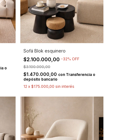
Sofá Blok esquinero
$2.100.000,00
-
32
%
OFF
$3.100.000,00
ia o
$1.470.000,00
con
Transferencia o
depósito bancario
12
x
$175.000,00
sin interés