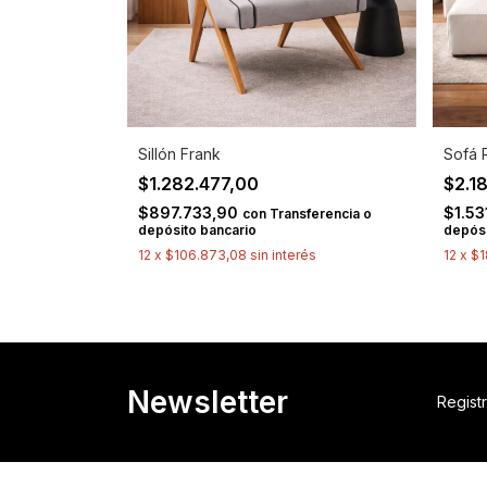
Sillón Frank
Sofá 
$1.282.477,00
$2.1
$897.733,90
$1.5
con
Transferencia o
depósito bancario
depósi
12
x
$106.873,08
sin interés
12
x
$1
Newsletter
Registr