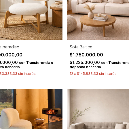
a paradise
Sofa Baltico
00.000,00
$1.750.000,00
20.000,00
$1.225.000,00
con
Transferencia o
con
Transferenc
to bancario
depósito bancario
33.333,33
sin interés
12
x
$145.833,33
sin interés