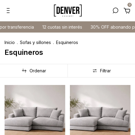
0
ansferencia
12 cuotas sin interés
30% OFF abonando por tra
Inicio
.
Sofas y sillones
.
Esquineros
Esquineros
Ordenar
Filtrar