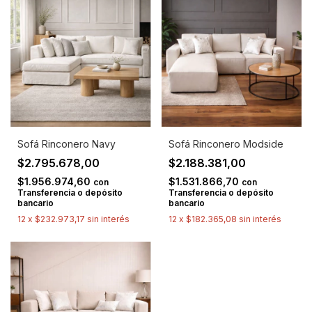
Sofá Rinconero Navy
Sofá Rinconero Modside
$2.795.678,00
$2.188.381,00
$1.956.974,60
$1.531.866,70
con
con
Transferencia o depósito
Transferencia o depósito
bancario
bancario
12
x
$232.973,17
sin interés
12
x
$182.365,08
sin interés