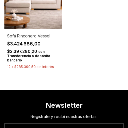
Sofá Rinconero Vessel
$3.424.686,00
$2.397.280,20
con
Transferencia o depósito
bancario
12
x
$285.390,50
sin interés
Newsletter
Registrate y recibí nuestras ofertas.