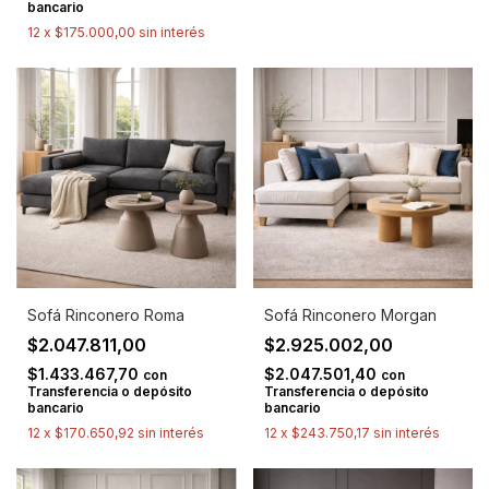
bancario
12
x
$175.000,00
sin interés
Sofá Rinconero Roma
Sofá Rinconero Morgan
$2.047.811,00
$2.925.002,00
$1.433.467,70
$2.047.501,40
con
con
Transferencia o depósito
Transferencia o depósito
bancario
bancario
12
x
$170.650,92
sin interés
12
x
$243.750,17
sin interés