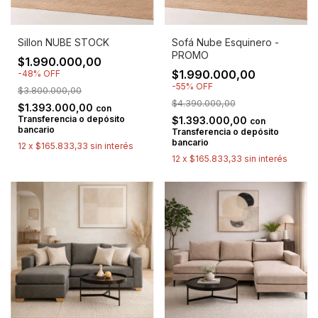
Sillon NUBE STOCK
Sofá Nube Esquinero -
PROMO
$1.990.000,00
$1.990.000,00
-
48
%
OFF
-
55
%
OFF
$3.800.000,00
$4.390.000,00
$1.393.000,00
con
Transferencia o depósito
$1.393.000,00
con
bancario
Transferencia o depósito
bancario
12
x
$165.833,33
sin interés
12
x
$165.833,33
sin interés