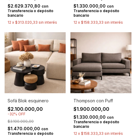
$2.629.370,80
$1.330.000,00
con
con
Transferencia o depósito
Transferencia o depósito
bancario
bancario
12
x
$313.020,33
sin interés
12
x
$158.333,33
sin interés
Sofá Blok esquinero
Thompson con Puff
$2.100.000,00
$1.900.000,00
-
32
%
OFF
$1.330.000,00
con
$3.100.000,00
Transferencia o depósito
bancario
$1.470.000,00
con
Transferencia o depósito
12
x
$158.333,33
sin interés