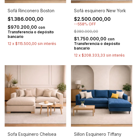
Sofá Rinconero Boston
Sofá esquinero New York
$1.386.000,00
$2.500.000,00
-
-558
%
OFF
$970.200,00
con
$380.000,00
Transferencia o depósito
bancario
$1.750.000,00
con
12
x
$115.500,00
sin interés
Transferencia o depósito
bancario
12
x
$208.333,33
sin interés
Sofa Esquinero Chelsea
Sillon Esquinero Tiffany