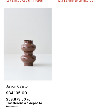
12
x
$18.007,50
sin interés
12
x
$5.486,25
sin interés
Jarron Calisto
$84.105,00
$58.873,50
con
Transferencia o depósito
bancario