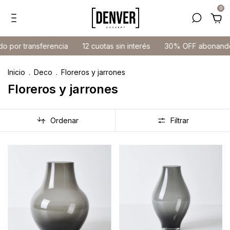
0
r transferencia
12 cuotas sin interés
30% OFF abonando por
Inicio
.
Deco
.
Floreros y jarrones
Floreros y jarrones
Ordenar
Filtrar