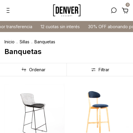
0
ansferencia
12 cuotas sin interés
30% OFF abonando por tra
Inicio
.
Sillas
.
Banquetas
Banquetas
Ordenar
Filtrar