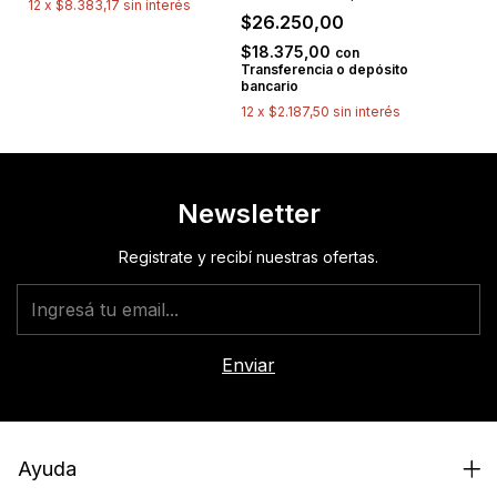
12
x
$8.383,17
sin interés
$26.250,00
$18.375,00
con
Transferencia o depósito
bancario
12
x
$2.187,50
sin interés
Newsletter
Registrate y recibí nuestras ofertas.
Ayuda