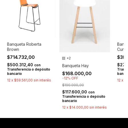
Banqueta Roberta
Banqu
Brown
Curva
$714.732,00
$38
+2
$500.312,40
$270
con
Banqueta Hay
Transferencia o depósito
Transf
$168.000,00
bancario
banca
-
12
%
OFF
12
x
$59.561,00
sin interés
12
x
$
$190.000,00
$117.600,00
con
Transferencia o depósito
bancario
12
x
$14.000,00
sin interés