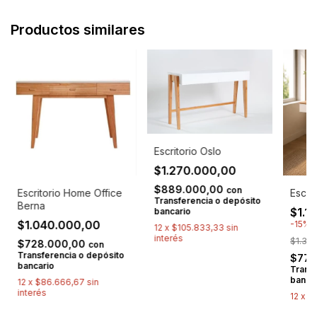
Productos similares
Escritorio Oslo
$1.270.000,00
$889.000,00
con
Escritorio Home Office
Escri
Transferencia o depósito
Berna
$1.1
bancario
$1.040.000,00
-
15
%
12
x
$105.833,33
sin
interés
$1.30
$728.000,00
con
Transferencia o depósito
$770
bancario
Transf
banca
12
x
$86.666,67
sin
interés
12
x
$