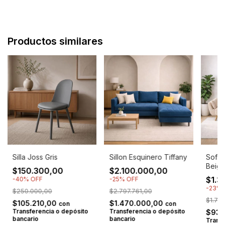
Productos similares
Silla Joss Gris
Sillon Esquinero Tiffany
Sofa 
Beig
$150.300,00
$2.100.000,00
$1.3
-
40
%
OFF
-
25
%
OFF
-
23
%
$250.000,00
$2.797.761,00
$1.75
$105.210,00
$1.470.000,00
con
con
Transferencia o depósito
Transferencia o depósito
$938
bancario
bancario
Transf