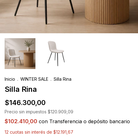
Inicio
.
WINTER SALE
.
Silla Rina
Silla Rina
$146.300,00
Precio sin impuestos
$120.909,09
$102.410,00
con
Transferencia o depósito bancario
12
cuotas sin interés de
$12.191,67