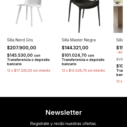
Silla Nerd Gris
Silla Master Negra
Silla 
$207.900,00
$144.321,00
$150
-
40
%
$145.530,00
$101.024,70
con
con
$250.
Transferencia o depósito
Transferencia o depósito
bancario
bancario
$105
12
x
$17.325,00
sin interés
12
x
$12.026,75
sin interés
Transf
banca
12
x
$1
Newsletter
Registrate y recibí nuestras ofertas.