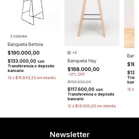
2 colores
Banqueta Bertoia
$190.000,00
+2
Banqu
Banqueta Hay
$133.000,00
con
$18
Transferencia o depósito
$168.000,00
bancario
$129
-
12
%
OFF
Transf
12
x
$15.833,33
sin interés
$190.000,00
banca
$117.600,00
12
x
$1
con
Transferencia o depósito
bancario
12
x
$14.000,00
sin interés
Newsletter