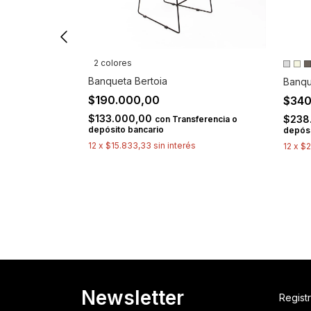
2 colores
Banqueta Bertoia
Banqu
$190.000,00
$340
$133.000,00
$238
con
Transferencia o
depósito bancario
depósi
12
x
$15.833,33
sin interés
12
x
$2
ferencia o
Newsletter
Registr