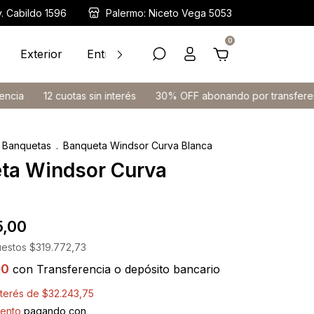
v. Cabildo 1596
Palermo: Niceto Vega 5053
0
Exterior
Entrega Inmediata
Ayuda
Contacto
12 cuotas sin interés
30% OFF abonando por transferencia
Banquetas
.
Banqueta Windsor Curva Blanca
ta Windsor Curva
5,00
uestos
$319.772,73
50
con
Transferencia o depósito bancario
nterés de
$32.243,75
ento
pagando con