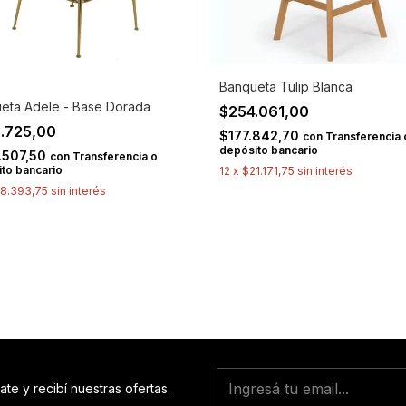
Banqueta Tulip Blanca
eta Adele - Base Dorada
$254.061,00
.725,00
$177.842,70
con
Transferencia 
depósito bancario
.507,50
con
Transferencia o
to bancario
12
x
$21.171,75
sin interés
8.393,75
sin interés
ate y recibí nuestras ofertas.