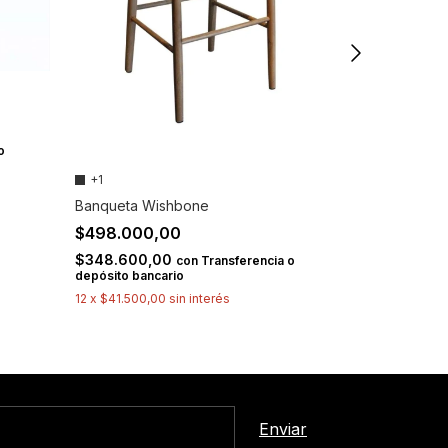
Banqueta Lin
$422.863,
$296.004,1
depósito banca
o
12
x
$35.238,58
+1
Banqueta Wishbone
$498.000,00
$348.600,00
con
Transferencia o
depósito bancario
12
x
$41.500,00
sin interés