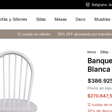
Belgrano: A
ofás y Sillones
Sillas
Mesas
Deco
Muebles
12 cuotas sin interés
30% OFF abonando por transferencia
Inicio
.
Sillas
.
Banque
Blanca
$386.92
Precio sin imp
$270.847,
12
cuotas sin i
30% de descu