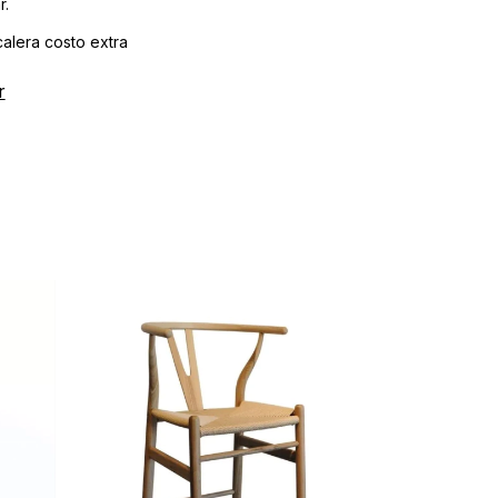
r.
alera costo extra
r